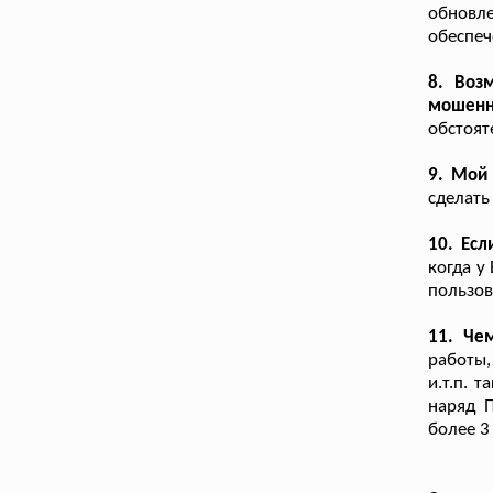
обновле
обеспеч
8. Воз
мошенн
обстоят
9. Мой
сделать
10. Есл
когда у
пользов
11. Че
работы,
и.т.п. 
наряд 
более 3