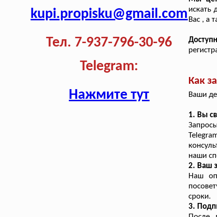
искать 
kupi.propisku@gmail.com
Вас , а
Тел. 7-937-796-30-96
Доступ
регистр
Telegram:
Как з
Нажмите тут
Ваши де
1. Вы с
Запросы
Telegra
консуль
наши сп
2. Ваш
Наш оп
посове
сроки.
3. Подп
После 