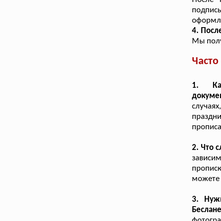
подпис
оформл
4. Посл
Мы полу
Часто
1. Ка
докуме
случая
праздн
прописа
2. Что 
зависи
прописк
можете 
3. Нуж
Беслан
фотогра