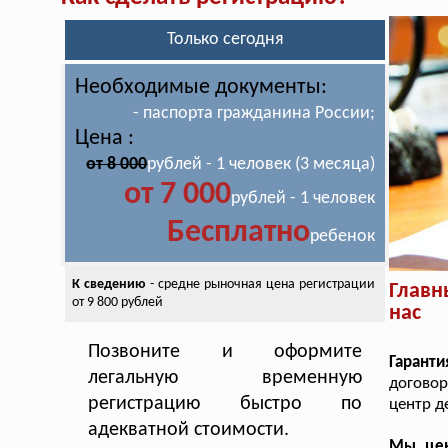
Только сегодня
Необходимые документы:
- паспорта гражданина России;
Цена :
от 8 000
рублей - 1 человек (3 месяца)
от 7 000
рублей - 1 человек
Бесплатно
ребенок
К сведению
- средне рыночная цена
регистрации
Главн
от 9 800 рублей
нас
Позвоните и оформите
Гарант
легальную временную
договор
регистрацию быстро по
центр д
адекватной стоимости.
Мы цен