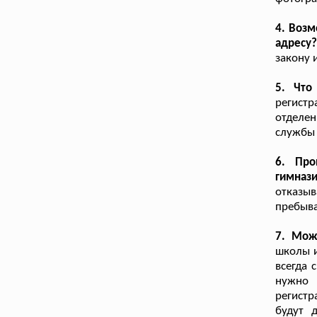
4. Возм
адресу
закону 
5. Что
регист
отделе
службы 
6. Про
гимназ
отказы
пребыва
7. Мож
школы и
всегда 
нужно 
регистр
будут 